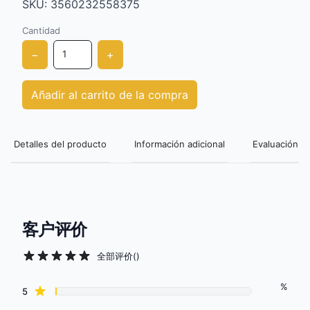
SKU: 3560232558375
Cantidad
−
+
Añadir al carrito de la compra
Detalles del producto
Información adicional
Evaluación de
客户评价
全部评价
(
)
%
Review data
star reviews
5