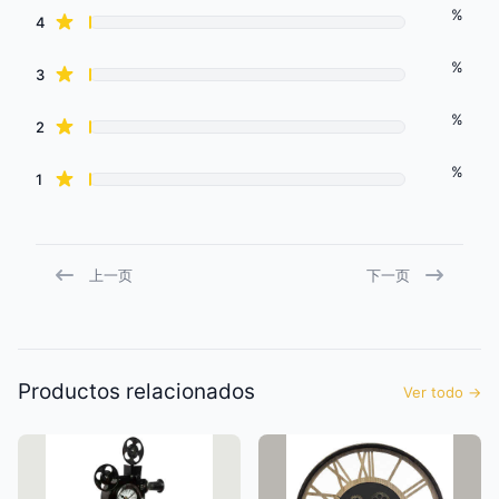
%
star reviews
4
%
star reviews
3
%
star reviews
2
%
star reviews
1
上一页
下一页
Productos relacionados
Ver todo
→