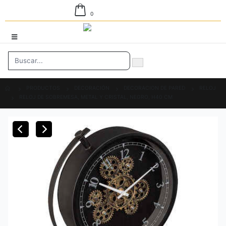
0
PRODUCTOS
DECORACIÓN
DECORACION DE PARED
RELOJ
RELOJ DE SOBREMESA, METAL Y CRISTAL, NEGRO, H40 CM