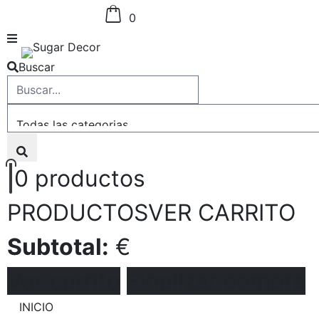
0
Buscar
0
productos
PRODUCTOS
VER CARRITO
Subtotal:
€
Ver carrito
Finalizar compra
INICIO