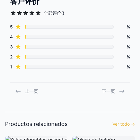
客户评价
全部评价
(
)
Review data
star reviews
5
%
star reviews
4
%
star reviews
3
%
star reviews
2
%
star reviews
1
%
上一页
下一页
Productos relacionados
Ver todo
→