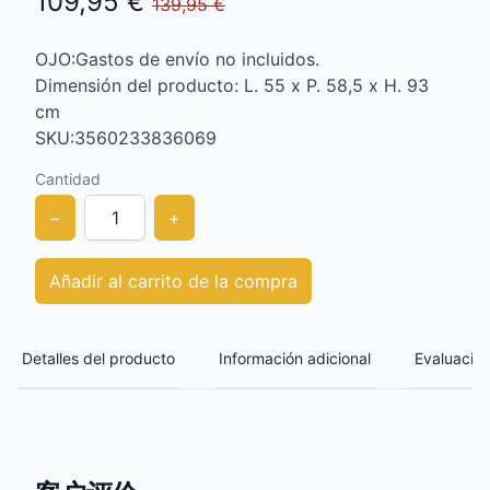
109,95 €
139,95 €
OJO:Gastos de envío no incluidos.
Dimensión del producto: L. 55 x P. 58,5 x H. 93
cm
SKU:3560233836069
Cantidad
−
+
Añadir al carrito de la compra
Detalles del producto
Información adicional
Evaluación