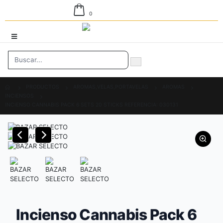
0
PRODUCTOS
AROMAS,VELAS,PORTAVELAS
AROMAS
INCIENSOS
INCIENSO CANNABIS PACK 6 SETS 20 STICKS REFERENCIA: 030131
Incienso Cannabis Pack 6