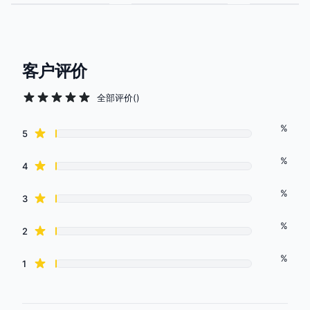
客户评价
全部评价
(
)
%
Review data
star reviews
5
%
star reviews
4
%
star reviews
3
%
star reviews
2
%
star reviews
1