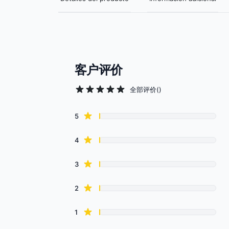
客户评价
全部评价
(
)
Review data
star reviews
5
star reviews
4
star reviews
3
star reviews
2
star reviews
1