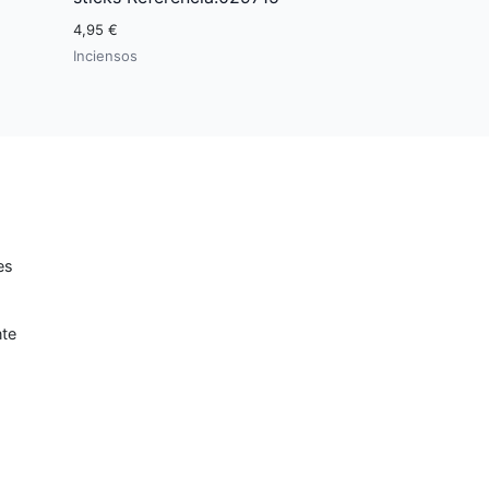
4,95 €
Inciensos
es
nte