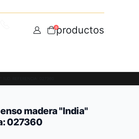
productos
0
ANOS
8006880
TO
DESCARGA NUESTRA APP MÓVIL
 1UD. REFERENCIA: 027360
enso madera "India"
ia: 027360