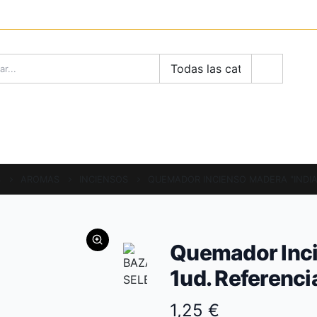
LLÁM
68
RODUCTOS
BLOG
INSPIRACION
CONTAC
S
AROMAS
INCIENSOS
QUEMADOR INCIENSO MADERA "INDIA"
Quemador Inci
1ud. Referenc
1,25 €