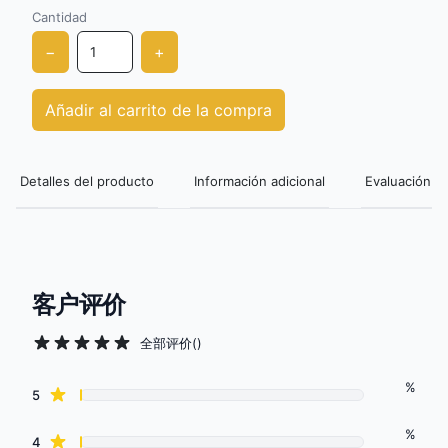
Cantidad
−
+
Añadir al carrito de la compra
Detalles del producto
Información adicional
Evaluación de
客户评价
全部评价
(
)
%
Review data
star reviews
5
%
star reviews
4