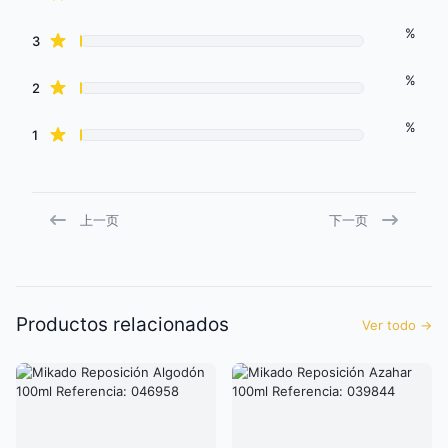
%
star reviews
3
%
star reviews
2
%
star reviews
1
上一页
下一页
Productos relacionados
Ver todo
→