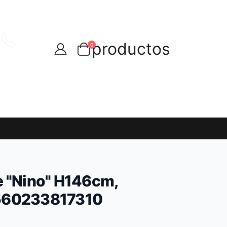
productos
0
ANOS
8006880
TO
DESCARGA NUESTRA APP MÓVIL
e "Nino" H146cm,
560233817310