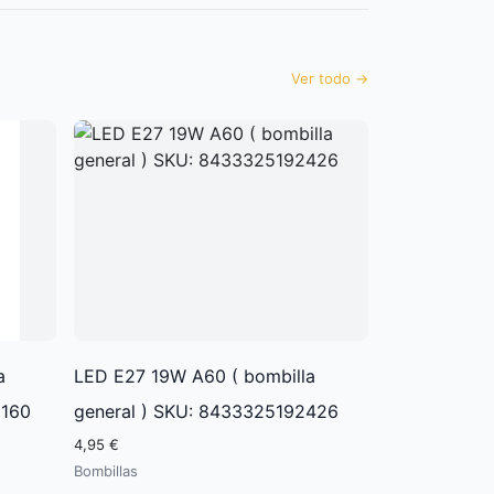
Ver todo
→
a
LED E27 19W A60 ( bombilla
1160
general ) SKU: 8433325192426
4,95 €
Bombillas