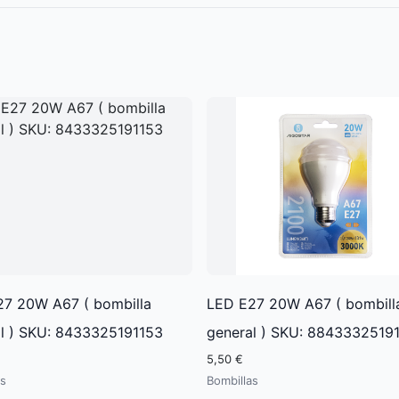
7 20W A67 ( bombilla
LED E27 20W A67 ( bombill
l ) SKU: 8433325191153
general ) SKU: 8843332519
5,50 €
as
Bombillas