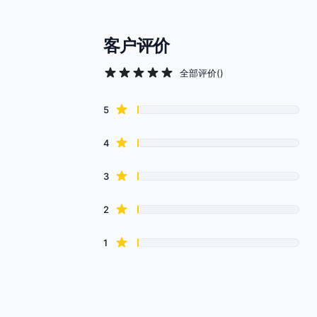
客户评价
全部评价
(
)
Review data
star reviews
5
star reviews
4
star reviews
3
star reviews
2
star reviews
1