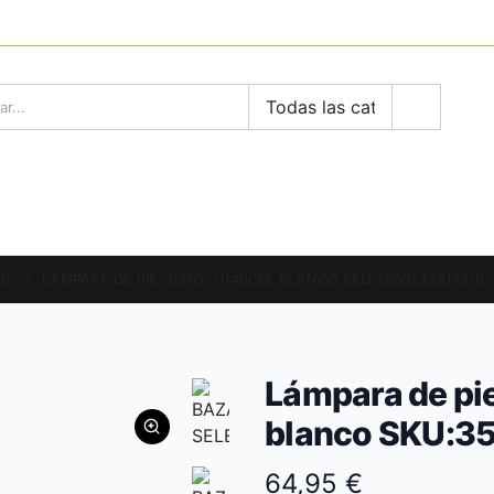
LLÁM
68
RODUCTOS
BLOG
INSPIRACION
CONTAC
ON
LÁMPARA DE PIE "NINO" H146CM, BLANCO SKU:3560233817310
Lámpara de pi
blanco SKU:3
64,95 €