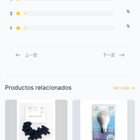
%
star reviews
2
%
star reviews
1
上一页
下一页
Productos relacionados
Ver todo
→