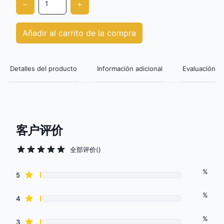
−
+
Añadir al carrito de la compra
Detalles del producto
Información adicional
Evaluación de
客户评价
全部评价
(
)
%
Review data
star reviews
5
%
star reviews
4
%
star reviews
3