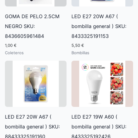
GOMA DE PELO 2.5CM
LED E27 20W A67 (
NEGRO SKU:
bombilla general ) SKU:
8436605961484
8433325191153
1,00 €
5,50 €
Coleteros
Bombillas
LED E27 20W A67 (
LED E27 19W A60 (
bombilla general ) SKU:
bombilla general ) SKU:
88433325191160
8433325192426