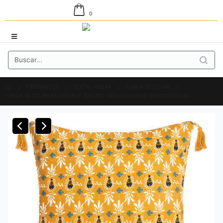
0
PRODUCTOS
TEXTIL HOGAR
FUNDA DE COJIN
FUNDA DE COJÍN REVERSIBLE "EXOTIC" 40X40CM SKU: 3560238363164