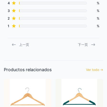
star reviews
4
%
star reviews
3
%
star reviews
2
%
star reviews
1
%
上一页
下一页
Productos relacionados
Ver todo
→