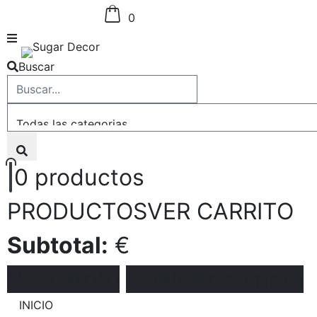
0
Buscar
0
productos
PRODUCTOS
VER CARRITO
Subtotal:
€
Ver carrito
Finalizar compra
INICIO