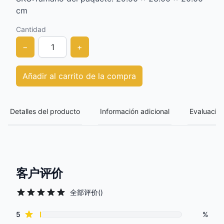
cm
Cantidad
−
+
Añadir al carrito de la compra
Detalles del producto
Información adicional
Evaluación
客户评价
全部评价
(
)
Review data
star reviews
5
%