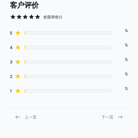
客户评价
全部评价
(
)
%
Review data
star reviews
5
%
star reviews
4
%
star reviews
3
%
star reviews
2
%
star reviews
1
上一页
下一页