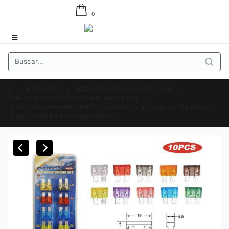
0
PRODUCTOS
ACCESORIOS DE COCHE,MOTO Y BICI
HERRAMIENTAS PARA AUTOMÓVILES,MOTO Y BICI
FUSIBLE, TUBO TERMORRETRÁCTIL, ACCESORIOS DE CONEXIÓN PEQUEÑOS
FUSIBLE COCHE KIT SKU:8436599135779