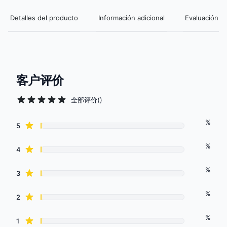
Detalles del producto
Información adicional
Evaluación de
客户评价
全部评价
(
)
%
Review data
star reviews
5
%
star reviews
4
%
star reviews
3
%
star reviews
2
%
star reviews
1