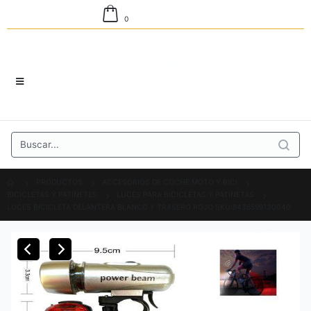
0
PRODUCTOS
ACCESORIOS DE COCHE,MOTO Y BICI
BICICLETAS Y PATINETES
LUCES PARA BICICLETAS Y PATINETAS
LUCES BICICLETA DELANTERA BLANCO Y TRASERO ROJO SKU:8436599130040