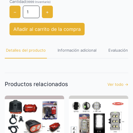
Cantidad
(9999
Inventario
)
−
+
Añadir al carrito de la compra
Detalles del producto
Información adicional
Evaluación de
Productos relacionados
Ver todo
→