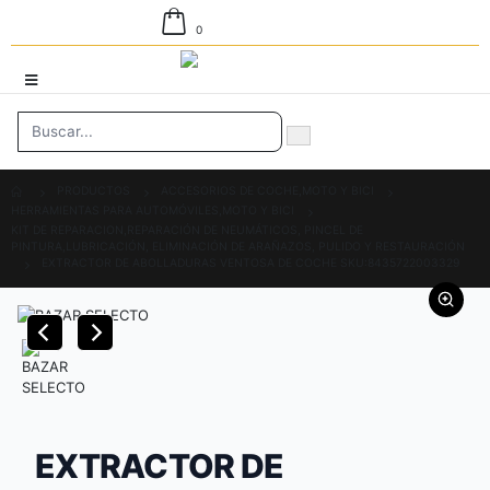
0
PRODUCTOS
ACCESORIOS DE COCHE,MOTO Y BICI
HERRAMIENTAS PARA AUTOMÓVILES,MOTO Y BICI
KIT DE REPARACION,REPARACIÓN DE NEUMÁTICOS, PINCEL DE
PINTURA,LUBRICACIÓN, ELIMINACIÓN DE ARAÑAZOS, PULIDO Y RESTAURACIÓN
EXTRACTOR DE ABOLLADURAS VENTOSA DE COCHE SKU:8435722003329
EXTRACTOR DE