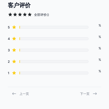
客户评价
全部评价
(
)
%
Review data
star reviews
5
%
star reviews
4
%
star reviews
3
%
star reviews
2
%
star reviews
1
上一页
下一页