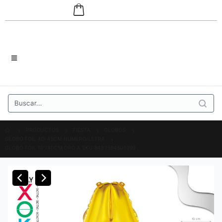
PRODUCTOS
FIESTA
GLOBOS
GLOBO FOIL 40-45CM NUMERO/LETRA
GLOBO FOIL 16"/40CM ORO A SKU:8433584506392