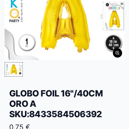
GLOBO FOIL 16"/40CM
ORO A
SKU:8433584506392
0,75 €