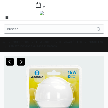
0
PRODUCTOS
ILUMINACIÓN
ILUMINACIÓN LED
BOMBILLAS
LED E27 15W G95 SKU:8433325186609