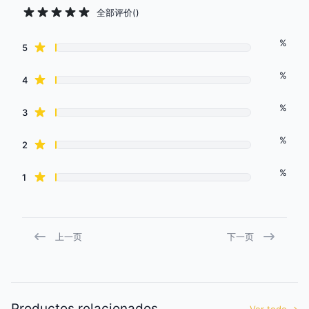
全部评价
(
)
%
Review data
star reviews
5
%
star reviews
4
%
star reviews
3
%
star reviews
2
%
star reviews
1
上一页
下一页
Productos relacionados
Ver todo
→