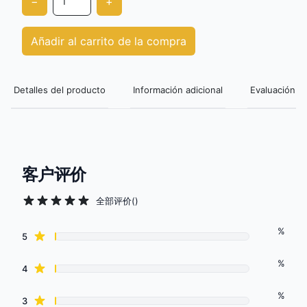
−
+
Añadir al carrito de la compra
Detalles del producto
Información adicional
Evaluación de
客户评价
全部评价
(
)
%
Review data
star reviews
5
%
star reviews
4
%
star reviews
3