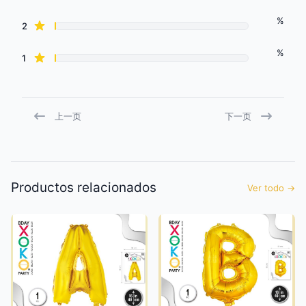
%
star reviews
2
%
star reviews
1
上一页
下一页
Productos relacionados
Ver todo
→