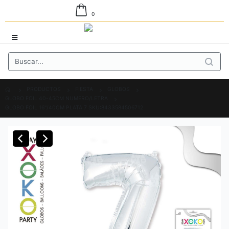
0
PRODUCTOS
FIESTA
GLOBOS
GLOBO FOIL 40-45CM NUMERO/LETRA
GLOBO FOIL 16"/40CM PLATA 7 SKU:8433584506712